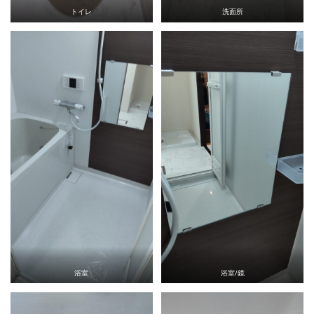
トイレ
洗面所
浴室
浴室/鏡