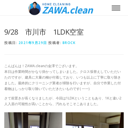
9/28 市川市 1LDK空室
投稿日:
2021年9月29日
投稿者:
BROCK
こんばんは！ZAWA.cleanの金澤でございます。
本日は作業時間がかなり掛かってしまいました。クロス張替えしていただい
たのですが、建具に大量の糊が付着しており、いつも以上に丁寧に取り除き
ました。最終的にクリーニング業者が掃除を行いますが、自分で作業した付
着物はしっかり取り除いていただきたいものです( 一一)
さて前置きが長くなりましたが、今回は1LDKということもあり、1Kと違い2
人入居の可能性が高いことから、汚れもそこそこありました。