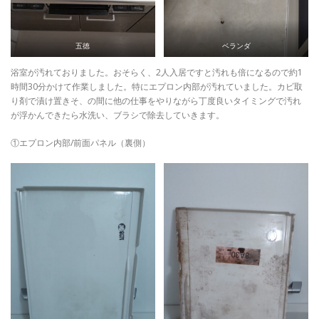
五徳
ベランダ
浴室が汚れておりました。おそらく、2人入居ですと汚れも倍になるので約1
時間30分かけて作業しました。特にエプロン内部が汚れていました。カビ取
り剤で漬け置きそ、の間に他の仕事をやりながら丁度良いタイミングで汚れ
が浮かんできたら水洗い、ブラシで除去していきます。
①エプロン内部/前面パネル（裏側）