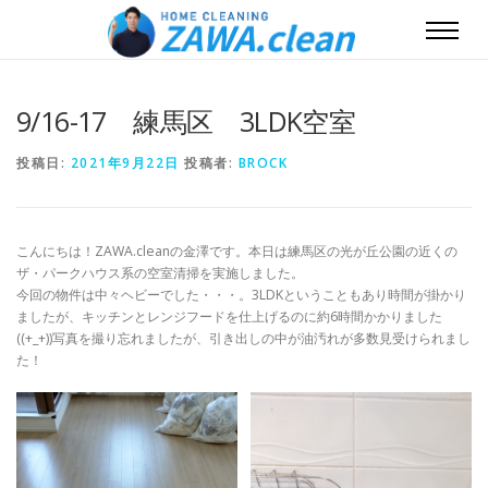
9/16-17 練馬区 3LDK空室
投稿日:
2021年9月22日
投稿者:
BROCK
こんにちは！ZAWA.cleanの金澤です。本日は練馬区の光が丘公園の近くの
ザ・パークハウス系の空室清掃を実施しました。
今回の物件は中々ヘビーでした・・・。3LDKということもあり時間が掛かり
ましたが、キッチンとレンジフードを仕上げるのに約6時間かかりました
((+_+))写真を撮り忘れましたが、引き出しの中が油汚れが多数見受けられまし
た！